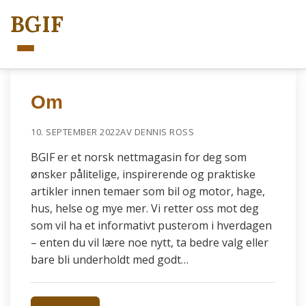
BGIF
Meny
Om
10. SEPTEMBER 2022
AV DENNIS ROSS
BGIF er et norsk nettmagasin for deg som
ønsker pålitelige, inspirerende og praktiske
artikler innen temaer som bil og motor, hage,
hus, helse og mye mer. Vi retter oss mot deg
som vil ha et informativt pusterom i hverdagen
– enten du vil lære noe nytt, ta bedre valg eller
bare bli underholdt med godt…