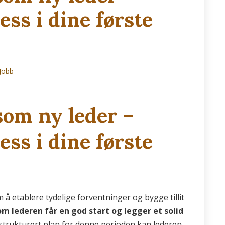
ess i dine første
Jobb
som ny leder –
ess i dine første
 å etablere tydelige forventninger og bygge tillit
m lederen får en god start og legger et solid
strukturert plan for denne perioden kan lederen