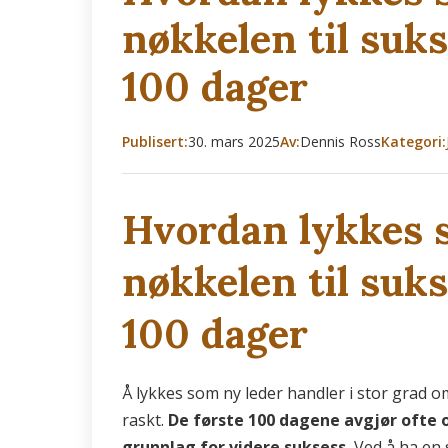
nøkkelen til suks
100 dager
Publisert:
30. mars 2025
Av:
Dennis Ross
Kategori:
Hvordan lykkes 
nøkkelen til suks
100 dager
Å lykkes som ny leder handler i stor grad om
raskt.
De første 100 dagene avgjør ofte o
grunnlag for videre suksess.
Ved å ha en 