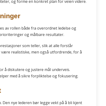
siteter, og forme en konkret plan for veien videre.
tninger
es av rollen både fra overordnet ledelse og
rioriteringer og målbare resultater.
estasjoner som teller, slik at alle forstår
være realistiske, men også utfordrende, for å
r å diskutere og justere mål underveis.
per med å sikre forpliktelse og fokusering.
t
p. Den nye lederen bør legge vekt på å bli kjent