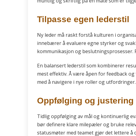
muntlig og skriftlig på en måte som er tilg
Tilpasse egen lederstil
Ny leder må raskt forstå kulturen i organisa
innebærer å evaluere egne styrker og svak
kommunikasjon og beslutningsprosesser. Fleks
En balansert lederstil som kombinerer resu
mest effektiv. Å være åpen for feedback og v
med å navigere i nye roller og utfordringer.
Oppfølging og justering
Tidlig oppfølging av mål og kontinuerlig ev
bør definere klare milepæler og bruke rel
statusmøter med teamet gjør det lettere å o