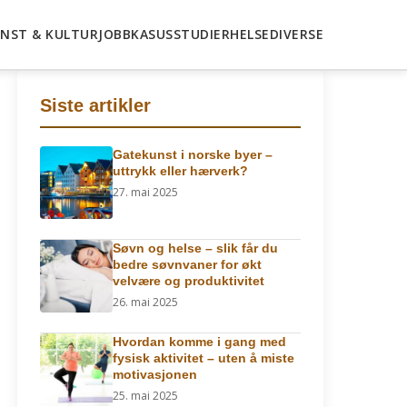
NST & KULTUR
JOBB
KASUSSTUDIER
HELSE
DIVERSE
Siste artikler
Gatekunst i norske byer –
uttrykk eller hærverk?
27. mai 2025
Søvn og helse – slik får du
bedre søvnvaner for økt
velvære og produktivitet
26. mai 2025
Hvordan komme i gang med
fysisk aktivitet – uten å miste
motivasjonen
25. mai 2025