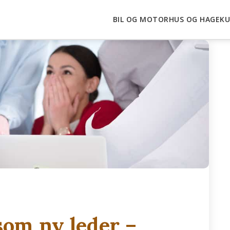
BIL OG MOTOR
HUS OG HAGE
KU
som ny leder –